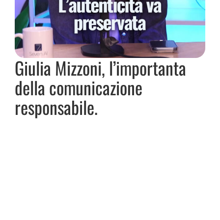
Portfolio
Press
Giulia Mizzoni, l’importanta
Podcast
della comunicazione
responsabile.
Contatti